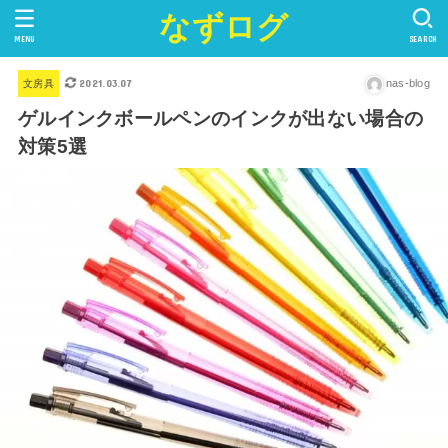
なずログ
MENU
SEARCH
2021.03.07
nas-blog
文房具
ゲルインクボールペンのインクが出ない場合の
対策5選