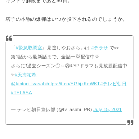
キントリ解散まであと80日。
塔子の本物の爆弾はいつか投下されるのでしょうか。
『
#緊急取調室
』見逃しやおさらいは
#テラサ
で👀
第1話から最新話まで、全話一挙配信中💡
さらに❗過去シーズン①～③&SPドラマも見放題配信中
✨
#天海祐希
@kintori_tvasahi
https://t.co/EGhjzKeWKT
#テレビ朝日
#TELASA
— テレビ朝日宣伝部 (@tv_asahi_PR)
July 15, 2021