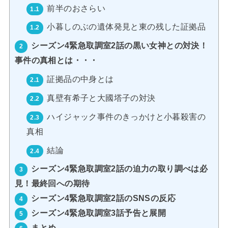
前半のおさらい
1.1
小暮しのぶの遺体発見と東の残した証拠品
1.2
シーズン4緊急取調室2話の黒い女神との対決！
2
事件の真相とは・・・
証拠品の中身とは
2.1
真壁有希子と大國塔子の対決
2.2
ハイジャック事件のきっかけと小暮殺害の
2.3
真相
結論
2.4
シーズン4緊急取調室2話の迫力の取り調べは必
3
見！最終回への期待
シーズン4緊急取調室2話のSNSの反応
4
シーズン4緊急取調室3話予告と展開
5
まとめ