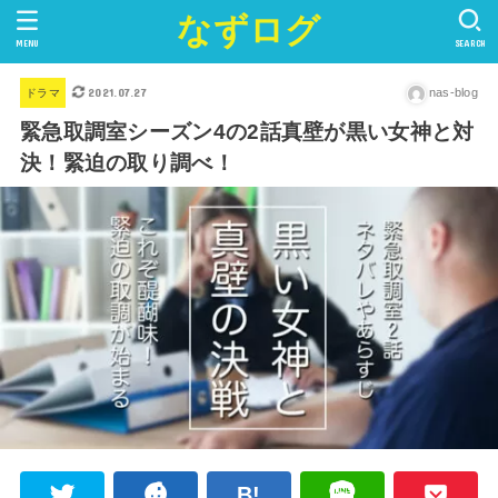
なずログ
MENU
SEARCH
2021.07.27
nas-blog
ドラマ
緊急取調室シーズン4の2話真壁が黒い女神と対
決！緊迫の取り調べ！