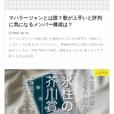
マハラージャンとは誰？歌が上手いと評判
に気になるメンバー構成は？
2021.06.19
スーツにターバンを頭に巻いた独特のスタイルの歌手をご存知でし
ょうか？ その名もマハラージャン。 登録者450万人超の人気YouTu
beチャンネル「THE FIRST TAKE」登場をきっかけに各メディアで
取り上げられ注目...
ニュース