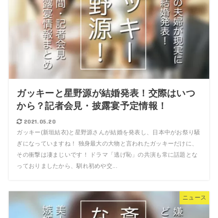
ガッキーと星野源が結婚発表！交際はいつ
から？記者会見・披露宴予定情報！
2021.05.20
ガッキー(新垣結衣)と星野源さんが結婚を発表し、日本中がお祭り騒
ぎになっていますね！ 独身最大の大物と言われたガッキーだけに、
その衝撃は凄まじいです！ ドラマ「逃げ恥」の共演も常に話題とな
っておりましたから、馴れ初めや交...
ニュース